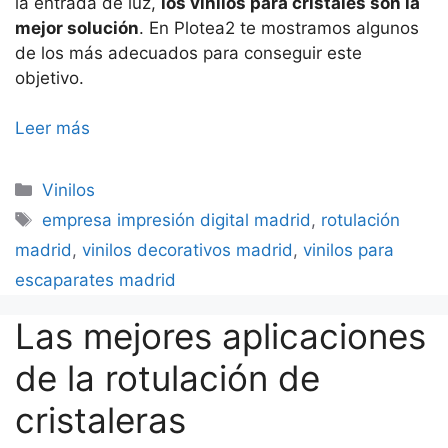
la entrada de luz,
los vinilos para cristales son la
mejor solución
. En Plotea2 te mostramos algunos
de los más adecuados para conseguir este
objetivo.
Leer más
Categorías
Vinilos
Etiquetas
empresa impresión digital madrid
,
rotulación
madrid
,
vinilos decorativos madrid
,
vinilos para
escaparates madrid
Las mejores aplicaciones
de la rotulación de
cristaleras