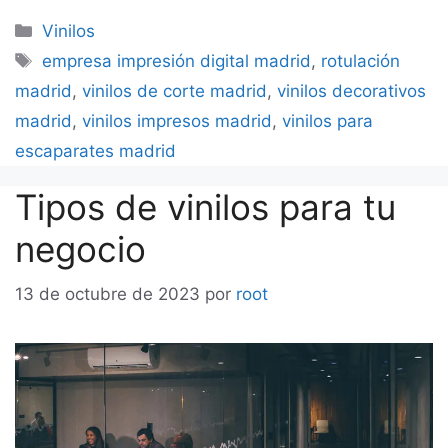
Categorías
Vinilos
Etiquetas
empresa impresión digital madrid
,
rotulación
madrid
,
vinilos de corte madrid
,
vinilos decorativos
madrid
,
vinilos impresos madrid
,
vinilos para
escaparates madrid
Tipos de vinilos para tu
negocio
13 de octubre de 2023
por
root