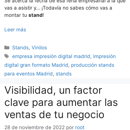
Se acerca la fecha de esa feria empresarial a la que
vas a asistir y… ¡Todavía no sabes cómo vas a
montar tu
stand
!
Leer más
Categorías
Stands
,
Vinilos
Etiquetas
empresa impresión digital madrid
,
impresión
digital gran formato Madrid
,
producción stands
para eventos Madrid
,
stands
Visibilidad, un factor
clave para aumentar las
ventas de tu negocio
28 de noviembre de 2022
por
root