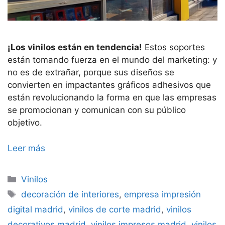
¡Los vinilos están en tendencia!
Estos soportes
están tomando fuerza en el mundo del marketing: y
no es de extrañar, porque sus diseños se
convierten en impactantes gráficos adhesivos que
están revolucionando la forma en que las empresas
se promocionan y comunican con su público
objetivo.
Leer más
Categorías
Vinilos
Etiquetas
decoración de interiores
,
empresa impresión
digital madrid
,
vinilos de corte madrid
,
vinilos
decorativos madrid
,
vinilos impresos madrid
,
vinilos