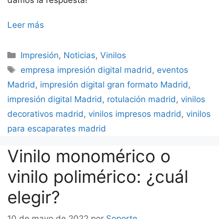
damos la respuesta!
Leer más
Categorías
Impresión
,
Noticias
,
Vinilos
Etiquetas
empresa impresión digital madrid
,
eventos
Madrid
,
impresión digital gran formato Madrid
,
impresión digital Madrid
,
rotulación madrid
,
vinilos
decorativos madrid
,
vinilos impresos madrid
,
vinilos
para escaparates madrid
Vinilo monomérico o
vinilo polimérico: ¿cuál
elegir?
10 de mayo de 2022
por
Soporte