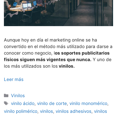
Aunque hoy en día el marketing online se ha
convertido en el método más utilizado para darse a
conocer como negocio, l
os soportes publicitarios
físicos siguen más vigentes que nunca.
Y uno de
los más utilizados son los
vinilos.
Leer más
Categorías
Vinilos
Etiquetas
vinilo ácido
,
vinilo de corte
,
vinilo monomérico
,
vinilo polimérico
,
vinilos
,
vinilos adhesivos
,
vinilos