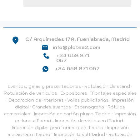
C/ Arquímedes 17A, Fuenlabrada, Madrid
info@plotea2.com
+34 658 871
057
+34 658 871 057
Eventos, galas y presentaciones
·
Rotulación de stand
·
Rotulación de vehículos
·
Expositores
·
Montajes especiales
·
Decoración de interiores
·
Vallas publicitarias
·
Impresión
digital
·
Grandes eventos
·
Escenografía
·
Rótulos
comerciales
·
Impresión en cartón pluma Madrid
·
Impresión
en lonas Madrid
·
Impresión de vinilos en Madrid
·
Impresión digital gran formato en Madrid
·
Impresión
metacrilato Madrid
·
Impresión textil Madrid
·
Rotulación