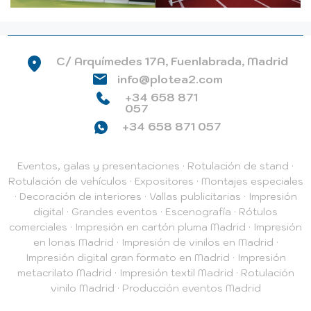
C/ Arquímedes 17A, Fuenlabrada, Madrid
info@plotea2.com
+34 658 871
057
+34 658 871 057
Eventos, galas y presentaciones
·
Rotulación de stand
·
Rotulación de vehículos
·
Expositores
·
Montajes especiales
·
Decoración de interiores
·
Vallas publicitarias
·
Impresión
digital
·
Grandes eventos
·
Escenografía
·
Rótulos
comerciales
·
Impresión en cartón pluma Madrid
·
Impresión
en lonas Madrid
·
Impresión de vinilos en Madrid
·
Impresión digital gran formato en Madrid
·
Impresión
metacrilato Madrid
·
Impresión textil Madrid
·
Rotulación
vinilo Madrid
·
Producción eventos Madrid