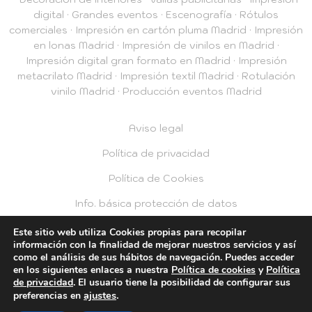
digital
·
Grandes eventos
·
Escenografía
·
Rótulos
comerciales
·
Impresión en cartón pluma Madrid
·
Impresión
en lonas Madrid
·
Impresión de vinilos en Madrid
·
Impresión digital gran formato en Madrid
·
Impresión
metacrilato Madrid
·
Impresión textil Madrid
·
Rotulación
vinilo Madrid
·
Producción eventos Madrid
Aviso legal
Política de privacidad
Política de Cookies
Info. básica protección de datos
Privacidad RRSS
Este sitio web utiliza Cookies propias para recopilar
información con la finalidad de mejorar nuestros servicios y así
como el análisis de sus hábitos de navegación. Puedes acceder
© 2026 Plotea2
en los siguientes enlaces a nuestra
Política de cookies
y
Política
de privacidad
. El usuario tiene la posibilidad de configurar sus
ajustes
.
preferencias en