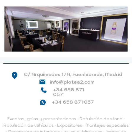
C/ Arquímedes 17A, Fuenlabrada, Madrid
info@plotea2.com
+34 658 871
057
+34 658 871 057
Eventos, galas y presentaciones
·
Rotulación de stand
·
Rotulación de vehículos
·
Expositores
·
Montajes especiales
·
Decoración de interiores
·
Vallas publicitarias
·
Impresión