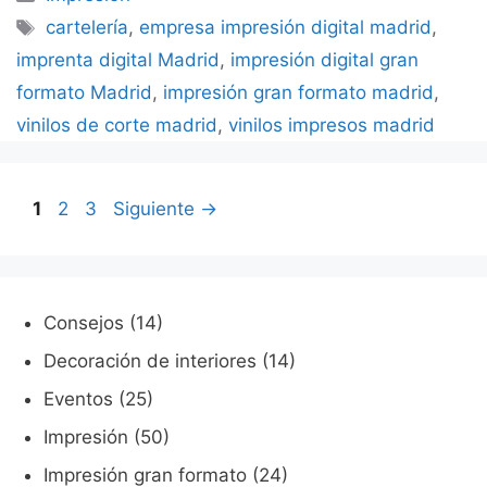
Etiquetas
cartelería
,
empresa impresión digital madrid
,
imprenta digital Madrid
,
impresión digital gran
formato Madrid
,
impresión gran formato madrid
,
vinilos de corte madrid
,
vinilos impresos madrid
Página
Página
Página
1
2
3
Siguiente
→
Consejos
(14)
Decoración de interiores
(14)
Eventos
(25)
Impresión
(50)
Impresión gran formato
(24)