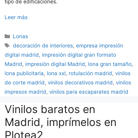
tipo de edificaciones.
Leer más
Categorías
Lonas
Etiquetas
decoración de interiores
,
empresa impresión
digital madrid
,
impresión digital gran formato
Madrid
,
impresión digital Madrid
,
lona gran tamaño
,
lona publicitaria
,
lona xxl
,
rotulación madrid
,
vinilos
de corte madrid
,
vinilos decorativos madrid
,
vinilos
impresos madrid
,
vinilos para escaparates madrid
Vinilos baratos en
Madrid, imprímelos en
Plotea2