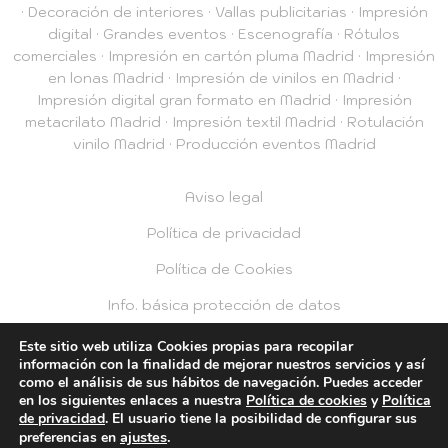
·
Decoración de interiores
·
Vallas publicitarias
·
Impresión
digital
·
Grandes eventos
·
Escenografía
·
Rótulos
comerciales
·
Impresión en cartón pluma Madrid
·
Impresión
en lonas Madrid
·
Impresión de vinilos en Madrid
·
Impresión digital gran formato en Madrid
·
Impresión
metacrilato Madrid
·
Impresión textil Madrid
·
Rotulación
vinilo Madrid
·
Producción eventos Madrid
Aviso legal
Política de privacidad
Política de Cookies
Info. básica protección de datos
Privacidad RRSS
Este sitio web utiliza Cookies propias para recopilar
información con la finalidad de mejorar nuestros servicios y así
como el análisis de sus hábitos de navegación. Puedes acceder
© 2026 Plotea2
en los siguientes enlaces a nuestra
Política de cookies
y
Política
de privacidad
. El usuario tiene la posibilidad de configurar sus
ajustes
.
preferencias en