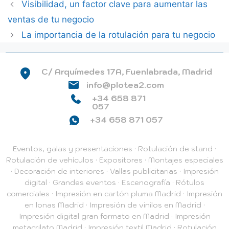
Visibilidad, un factor clave para aumentar las
ventas de tu negocio
La importancia de la rotulación para tu negocio
C/ Arquímedes 17A, Fuenlabrada, Madrid
info@plotea2.com
+34 658 871
057
+34 658 871 057
Eventos, galas y presentaciones
·
Rotulación de stand
·
Rotulación de vehículos
·
Expositores
·
Montajes especiales
·
Decoración de interiores
·
Vallas publicitarias
·
Impresión
digital
·
Grandes eventos
·
Escenografía
·
Rótulos
comerciales
·
Impresión en cartón pluma Madrid
·
Impresión
en lonas Madrid
·
Impresión de vinilos en Madrid
·
Impresión digital gran formato en Madrid
·
Impresión
metacrilato Madrid
·
Impresión textil Madrid
·
Rotulación