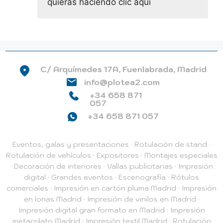
quieras haciendo clic aquí
C/ Arquímedes 17A, Fuenlabrada, Madrid
info@plotea2.com
+34 658 871
057
+34 658 871 057
Eventos, galas y presentaciones
·
Rotulación de stand
·
Rotulación de vehículos
·
Expositores
·
Montajes especiales
·
Decoración de interiores
·
Vallas publicitarias
·
Impresión
digital
·
Grandes eventos
·
Escenografía
·
Rótulos
comerciales
·
Impresión en cartón pluma Madrid
·
Impresión
en lonas Madrid
·
Impresión de vinilos en Madrid
·
Impresión digital gran formato en Madrid
·
Impresión
metacrilato Madrid
·
Impresión textil Madrid
·
Rotulación