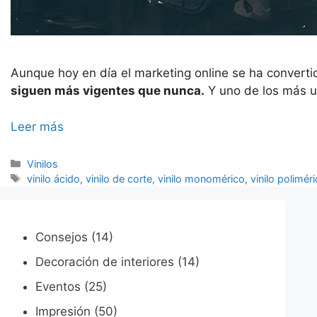
Aunque hoy en día el marketing online se ha converti
siguen más vigentes que nunca.
Y uno de los más ut
Leer más
Categorías
Vinilos
Etiquetas
vinilo ácido
,
vinilo de corte
,
vinilo monomérico
,
vinilo polimér
Consejos
(14)
Decoración de interiores
(14)
Eventos
(25)
Impresión
(50)