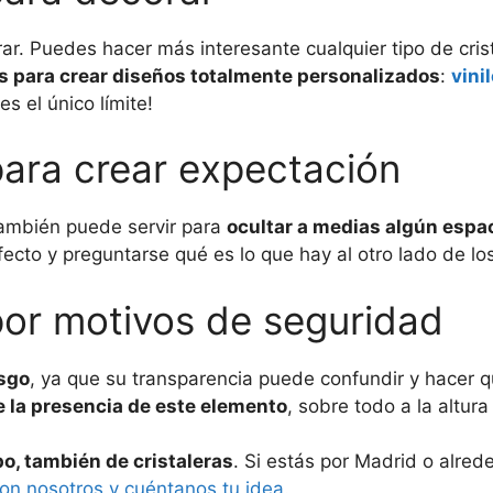
rar. Puedes hacer más interesante cualquier tipo de cris
s para crear diseños totalmente personalizados
:
vini
es el único límite!
para crear expectación
 también puede servir para
ocultar a medias algún espac
cto y preguntarse qué es lo que hay al otro lado de los 
 por motivos de seguridad
esgo
, ya que su transparencia puede confundir y hacer 
e la presencia de este elemento
, sobre todo a la altur
o, también de cristaleras
. Si estás por Madrid o alred
on nosotros y cuéntanos tu idea
.