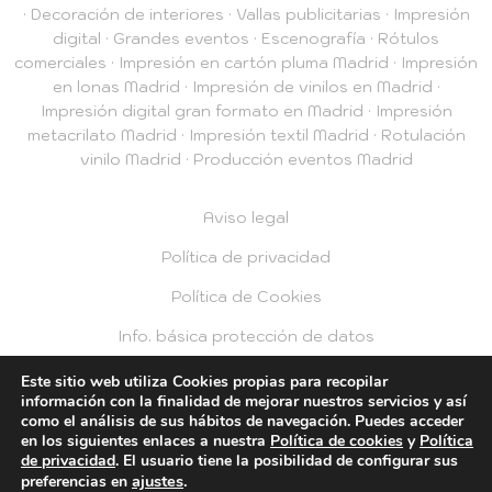
·
Decoración de interiores
·
Vallas publicitarias
·
Impresión
digital
·
Grandes eventos
·
Escenografía
·
Rótulos
comerciales
·
Impresión en cartón pluma Madrid
·
Impresión
en lonas Madrid
·
Impresión de vinilos en Madrid
·
Impresión digital gran formato en Madrid
·
Impresión
metacrilato Madrid
·
Impresión textil Madrid
·
Rotulación
vinilo Madrid
·
Producción eventos Madrid
Aviso legal
Política de privacidad
Política de Cookies
Info. básica protección de datos
Privacidad RRSS
Este sitio web utiliza Cookies propias para recopilar
información con la finalidad de mejorar nuestros servicios y así
como el análisis de sus hábitos de navegación. Puedes acceder
© 2026 Plotea2
en los siguientes enlaces a nuestra
Política de cookies
y
Política
de privacidad
. El usuario tiene la posibilidad de configurar sus
ajustes
.
preferencias en