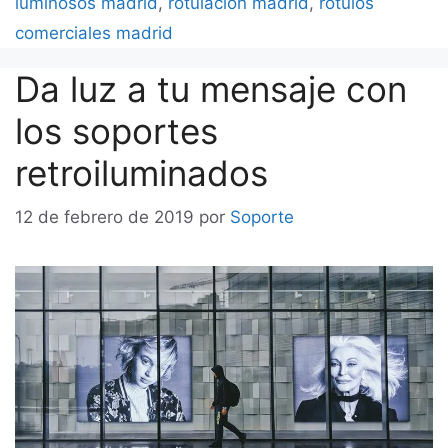
luminosos madrid
,
rotulación madrid
,
rótulos
comerciales madrid
Da luz a tu mensaje con
los soportes
retroiluminados
12 de febrero de 2019
por
Soporte