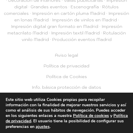
·
Decoración de interiores
·
Vallas publicitarias
·
Impresión
digital
·
Grandes eventos
·
Escenografía
·
Rótulos
comerciales
·
Impresión en cartón pluma Madrid
·
Impresión
en lonas Madrid
·
Impresión de vinilos en Madrid
·
Impresión digital gran formato en Madrid
·
Impresión
metacrilato Madrid
·
Impresión textil Madrid
·
Rotulación
vinilo Madrid
·
Producción eventos Madrid
Aviso legal
Política de privacidad
Política de Cookies
Info. básica protección de datos
Privacidad RRSS
Este sitio web utiliza Cookies propias para recopilar
información con la finalidad de mejorar nuestros servicios y así
como el análisis de sus hábitos de navegación. Puedes acceder
© 2026 Plotea2
en los siguientes enlaces a nuestra
Política de cookies
y
Política
de privacidad
. El usuario tiene la posibilidad de configurar sus
ajustes
.
preferencias en