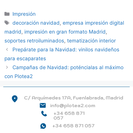
Categorías
Impresión
Etiquetas
decoración navidad
,
empresa impresión digital
madrid
,
impresión en gran formato Madrid
,
soportes retroiluminados
,
tematización interior
Prepárate para la Navidad: vinilos navideños
para escaparates
Campañas de Navidad: poténcialas al máximo
con Plotea2
C/ Arquímedes 17A, Fuenlabrada, Madrid
info@plotea2.com
+34 658 871
057
+34 658 871 057