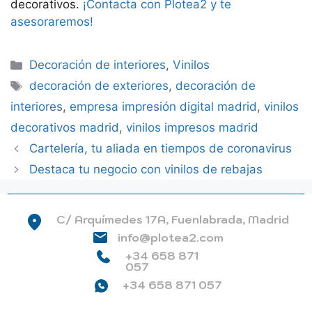
decorativos.
¡Contacta con Plotea2 y te
asesoraremos!
Categorías
Decoración de interiores
,
Vinilos
Etiquetas
decoración de exteriores
,
decoración de
interiores
,
empresa impresión digital madrid
,
vinilos
decorativos madrid
,
vinilos impresos madrid
Cartelería, tu aliada en tiempos de coronavirus
Destaca tu negocio con vinilos de rebajas
C/ Arquímedes 17A, Fuenlabrada, Madrid
info@plotea2.com
+34 658 871
057
+34 658 871 057