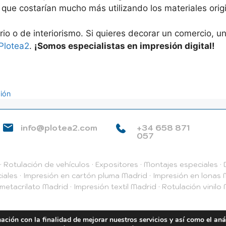
, que costarían mucho más utilizando los materiales orig
io o de interiorismo. Si quieres decorar un comercio, u
Plotea2
.
¡Somos especialistas en impresión digital!
sión
info@plotea2.com
+34 658 871
057
·
Rotulación de vehículos
·
Expositores
·
Montajes especiales
·
D
iales
·
Impresión en cartón pluma Madrid
·
Impresión en lonas
metacrilato Madrid
·
Impresión textil Madrid
·
Rotulación vinilo
e privacidad
Política de Cookies
Info. básica protección d
mación con la finalidad de mejorar nuestros servicios y así como el aná