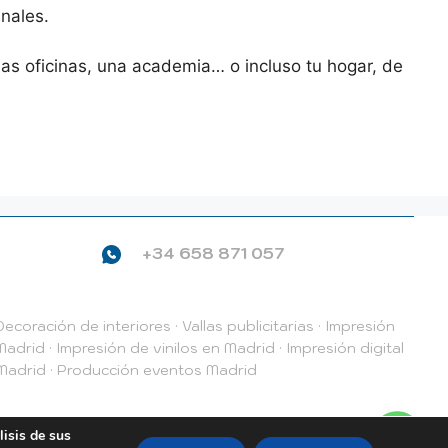
inales.
nas oficinas, una academia… o incluso tu hogar, de
+34 658 871 057
ecoración de interiores
·
Vallas publicitarias
·
Impresión
 Madrid
·
Impresión de vinilos en Madrid
·
Impresión digital
 Madrid
·
Producción eventos Madrid
e datos
Privacidad RRSS
lisis de sus