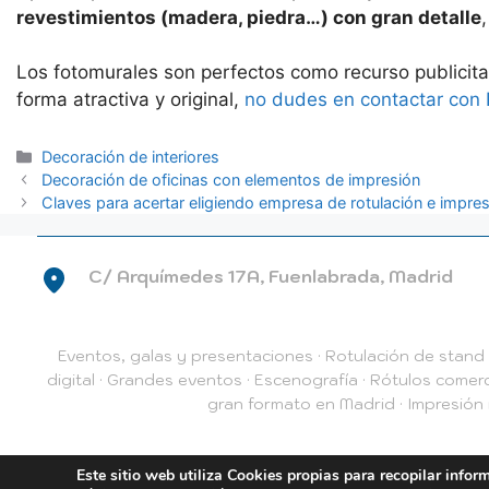
revestimientos (madera, piedra…) con gran detalle
Los fotomurales son perfectos como recurso publicitar
forma atractiva y original,
no dudes en contactar con 
Categorías
Decoración de interiores
Decoración de oficinas con elementos de impresión
Claves para acertar eligiendo empresa de rotulación e impre
C/ Arquímedes 17A, Fuenlabrada, Madrid
Eventos, galas y presentaciones
·
Rotulación de stand
digital
·
Grandes eventos
·
Escenografía
·
Rótulos comerc
gran formato en Madrid
·
Impresión 
Aviso legal
Política d
Este sitio web utiliza Cookies propias para recopilar infor