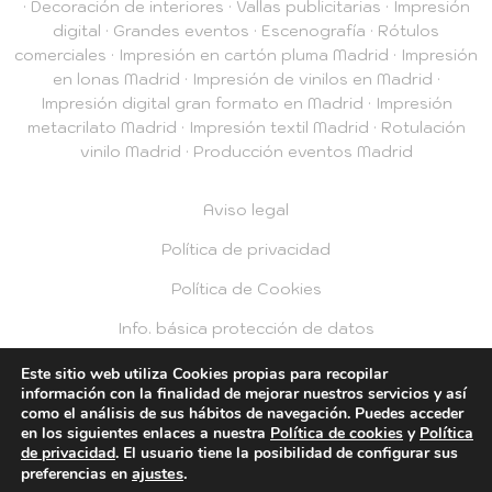
·
Decoración de interiores
·
Vallas publicitarias
·
Impresión
digital
·
Grandes eventos
·
Escenografía
·
Rótulos
comerciales
·
Impresión en cartón pluma Madrid
·
Impresión
en lonas Madrid
·
Impresión de vinilos en Madrid
·
Impresión digital gran formato en Madrid
·
Impresión
metacrilato Madrid
·
Impresión textil Madrid
·
Rotulación
vinilo Madrid
·
Producción eventos Madrid
Aviso legal
Política de privacidad
Política de Cookies
Info. básica protección de datos
Privacidad RRSS
Este sitio web utiliza Cookies propias para recopilar
información con la finalidad de mejorar nuestros servicios y así
como el análisis de sus hábitos de navegación. Puedes acceder
© 2026 Plotea2
en los siguientes enlaces a nuestra
Política de cookies
y
Política
de privacidad
. El usuario tiene la posibilidad de configurar sus
ajustes
.
preferencias en