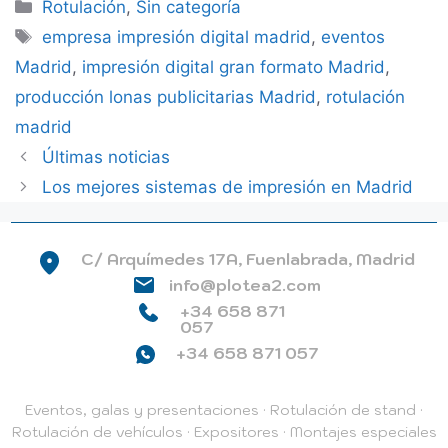
Categorías
Rotulación
,
Sin categoría
Etiquetas
empresa impresión digital madrid
,
eventos
Madrid
,
impresión digital gran formato Madrid
,
producción lonas publicitarias Madrid
,
rotulación
madrid
Últimas noticias
Los mejores sistemas de impresión en Madrid
C/ Arquímedes 17A, Fuenlabrada, Madrid
info@plotea2.com
+34 658 871
057
+34 658 871 057
Eventos, galas y presentaciones
·
Rotulación de stand
·
Rotulación de vehículos
·
Expositores
·
Montajes especiales